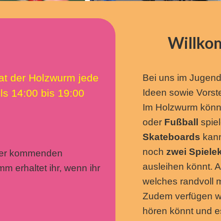
Willko
at der Holzwurm jede
Bei uns im Jugend
ls 14:00 bis 19:00
Ideen sowie Vorst
Im Holzwurm könnt
oder
Fußball
spie
Skateboards
kann
noch
zwei Spiele
oder kommenden
ausleihen könnt. 
 erhaltet ihr, wenn ihr
welches randvoll 
Zudem verfügen w
hören könnt und e