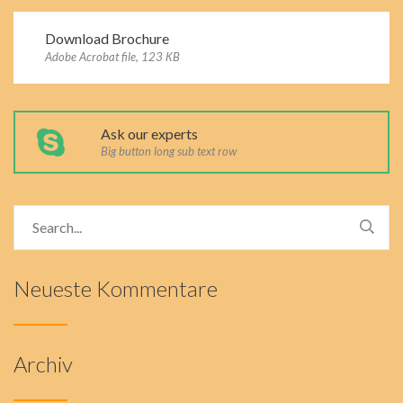
Download Brochure
Adobe Acrobat file, 123 КB
Ask our experts
Big button long sub text row
Neueste Kommentare
Archiv